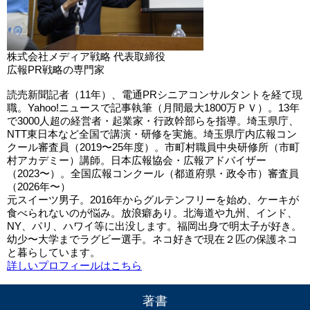
株式会社メディア戦略 代表取締役
広報PR戦略の専門家
読売新聞記者（11年）、電通PRシニアコンサルタントを経て現
職。Yahoo!ニュースで記事執筆（月間最大1800万ＰＶ）。13年
で3000人超の経営者・起業家・行政幹部らを指導。埼玉県庁、
NTT東日本など全国で講演・研修を実施。埼玉県庁内広報コン
クール審査員（2019〜25年度）。市町村職員中央研修所（市町
村アカデミー）講師。日本広報協会・広報アドバイザー
（2023〜）。全国広報コンクール（都道府県・政令市）審査員
（2026年〜）
元スイーツ男子。2016年からグルテンフリーを始め、ケーキが
食べられないのが悩み。放浪癖あり。北海道や九州、インド、
NY、パリ、ハワイ等に出没します。福岡出身で明太子が好き。
幼少〜大学までラグビー選手。ネコ好きで現在２匹の保護ネコ
と暮らしています。
詳しいプロフィールはこちら
著書