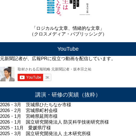
「ロジカルな文章、情緒的な文章」
（クロスメディア・パブリッシング）
YouTube
元新聞記者が、広報PRに役立つ動画を配信しています。
講演・研修の実績（抜粋）
2026・3月 茨城県ひたちなか市様
2026・2月 宮城県町村会様
2026・1月 宮崎県延岡市様
2026・1月 国立研究開発法人 防災科学技術研究所様
2025・11月 愛媛県庁様
2025・3月 国立研究開発法人 土木研究所様