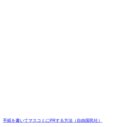
手紙を書いてマスコミにPRする方法（自由国民社）