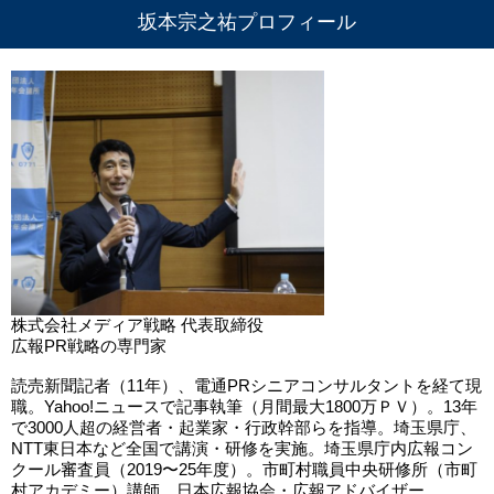
坂本宗之祐プロフィール
株式会社メディア戦略 代表取締役
広報PR戦略の専門家
読売新聞記者（11年）、電通PRシニアコンサルタントを経て現
職。Yahoo!ニュースで記事執筆（月間最大1800万ＰＶ）。13年
で3000人超の経営者・起業家・行政幹部らを指導。埼玉県庁、
NTT東日本など全国で講演・研修を実施。埼玉県庁内広報コン
クール審査員（2019〜25年度）。市町村職員中央研修所（市町
村アカデミー）講師。日本広報協会・広報アドバイザー