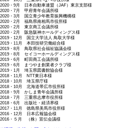
2020・9月 日本自動車連盟（JAF）東京支部様
2020・7月 甲府青年会議所様
2020・3月 国立青少年教育振興機構様
2020・2月 福島県南相馬市役所様
2020・2月 東京商工会議所様
2020・2月 阪急阪神ホールディングス様
2019・12月 国立大学法人 鳥取大学様
2019・11月 本田技研労働組合様
2019・8月 鳥取県社会福祉協議会様
2019・8月 セイコーホールディングス様
2019・6月 町田商工会議所様
2019・6月 まつやま創業者クラブ様
2019・1月 埼玉県図書館協会様
2018・11月 NTT東日本様
2018・10月 埼玉県庁様
2018・10月 北海道帯広市役所様
2018・9月 かしま青年会議所様
2018・7月 三重県志摩市役所様
2018・6月 出版社・経済界様
2017・11月 徳島県美馬市役所様
2016・12月 日本広報協会様
2016・５月 （株）宣伝会議様