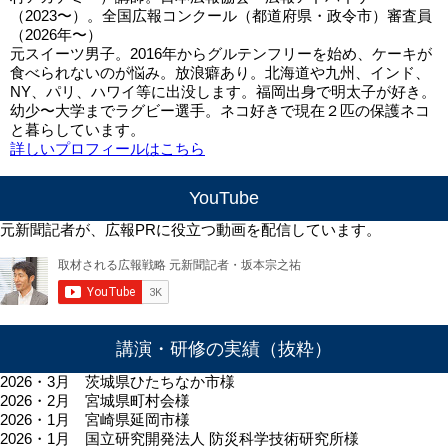
（2023〜）。全国広報コンクール（都道府県・政令市）審査員
（2026年〜）
元スイーツ男子。2016年からグルテンフリーを始め、ケーキが
食べられないのが悩み。放浪癖あり。北海道や九州、インド、
NY、パリ、ハワイ等に出没します。福岡出身で明太子が好き。
幼少〜大学までラグビー選手。ネコ好きで現在２匹の保護ネコ
と暮らしています。
詳しいプロフィールはこちら
YouTube
元新聞記者が、広報PRに役立つ動画を配信しています。
講演・研修の実績（抜粋）
2026・3月 茨城県ひたちなか市様
2026・2月 宮城県町村会様
2026・1月 宮崎県延岡市様
2026・1月 国立研究開発法人 防災科学技術研究所様