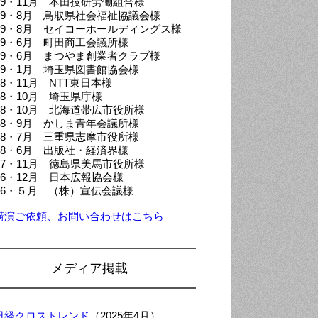
019・11月 本田技研労働組合様
019・8月 鳥取県社会福祉協議会様
019・8月 セイコーホールディングス様
019・6月 町田商工会議所様
019・6月 まつやま創業者クラブ様
019・1月 埼玉県図書館協会様
18・11月 NTT東日本様
18・10月 埼玉県庁様
018・10月 北海道帯広市役所様
018・9月 かしま青年会議所様
018・7月 三重県志摩市役所様
018・6月 出版社・経済界様
017・11月 徳島県美馬市役所様
016・12月 日本広報協会様
016・５月 （株）宣伝会議様
講演ご依頼、お問い合わせはこちら
メディア掲載
日経クロストレンド
（2025年4月）