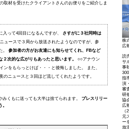
の取材を受けたクライアントさんのお便りをご紹介しま
に入って4回目になるんですが、
さすがに３社同時は
株
ニュースで３局から放送されたようなのですが、参
広
た。
参加者の方がお友達にも知らせてくれ、FBなど
読
な２次的な広がりもあったと思います。
○○アナウン
サ
事
サインをもらっとけば・・・と後悔しました。 また、
3
 夜のニュースと３回ほど流してくれたようです。
指
演
審
研
やみくもに送っても大半は捨てられます。
プレスリリー
協
う。
広
（2
元
ー
放