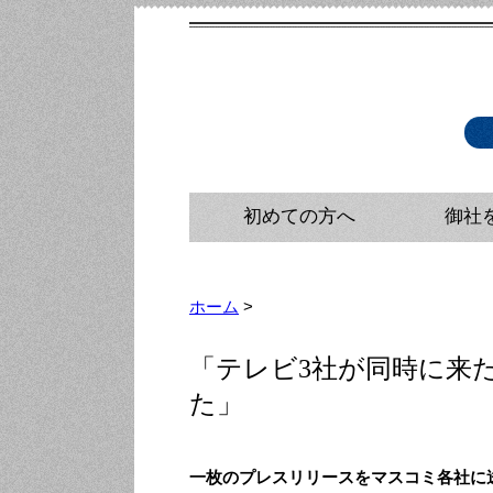
初めての方へ
御社
広報・メ
広報戦略
広報コン
ホーム
>
「テレビ3社が同時に来
た」
一枚のプレスリリースをマスコミ各社に