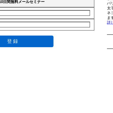
10日間無料メールセミナー
パ
太
ネ
ま
詳