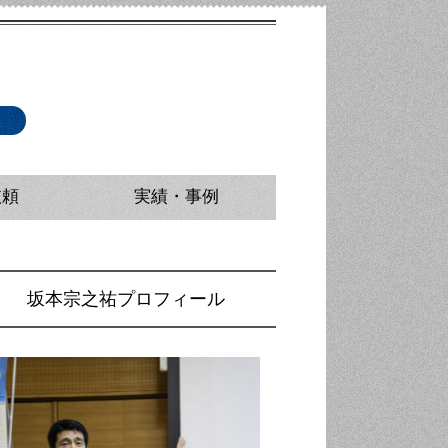
依頼
実績・事例
派遣
ニング（マスコミ取材対応研修）
研修・講師派遣
研修・講師派遣
修・広報担当者研修
坂本宗之祐プロフィール