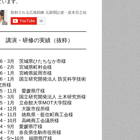
ています。
講演・研修の実績（抜粋）
026・3月 茨城県ひたちなか市様
026・2月 宮城県町村会様
026・1月 宮崎県延岡市様
026・1月 国立研究開発法人 防災科学技術
究所様
25・11月 愛媛県庁様
025・3月 国立研究開発法人 土木研究所様
025・1月 立命館大学MOT大学院様
024・12月 大阪市役所様
024・11月 徳島県・藍住町商工会様
024・10月 高崎商工会議所様
024・9月 愛媛県庁様
024・7月 奈良県生駒市役所様
24・5〜10月 福岡県庁様