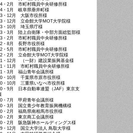
024・2月 市町村職員中央研修所様
024・1月 岐阜県垂井町様
023・12月 大阪市役所様
023・12月 立命館大学MOT大学院様
23・10月 埼玉県庁様
023・3月 陸上自衛隊・中部方面総監部様
023・2月 市町村職員中央研修所様
022・8月 長野市役所様
022・5月 市町村職員中央研修所様
022・2月 立命館大学MOT大学院様
021・12月 （一財）建設業振興基金様
021・11月 市町村職員中央研修所様
021・3月 福山青年会議所様
020・10月 千葉県市原市役所様
020・10月 三重県いなべ市役所様
020・9月 日本自動車連盟（JAF）東京支
様
020・7月 甲府青年会議所様
020・3月 国立青少年教育振興機構様
020・2月 福島県南相馬市役所様
020・2月 東京商工会議所様
020・2月 阪急阪神ホールディングス様
019・12月 国立大学法人 鳥取大学様