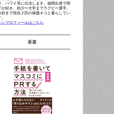
リ、ハワイ等に出没します。福岡出身で明
子が好き。幼少〜大学までラグビー選手。
コ好きで現在２匹の保護ネコと暮らしてい
す。
しいプロフィールはこちら
著書