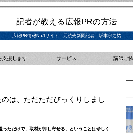
記者が教える広報PRの方法
広報PR情報No.1サイト 元読売新聞記者 坂本宗之祐
を支援します
サービス
講師ご
ディア戦略インタビュー（初回無料）
の立案、実行支援
サルティング（単発）
プレスリリース完全攻略セミナー（動画版）
教材・動画講座
広報研修・講師
メディアトレー
プレスリリース
官公庁向け広報
企業向け広報研
たのは、ただただびっくりしまし
送っただけで、取材が押し寄せる、ということは珍しく