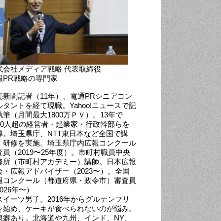
式会社メディア戦略 代表取締役
報PR戦略の専門家
売新聞記者（11年）、電通PRシニアコン
ルタントを経て現職。Yahoo!ニュースで記
執筆（月間最大1800万ＰＶ）。13年で
000人超の経営者・起業家・行政幹部らを
導。埼玉県庁、NTT東日本など全国で講
・研修を実施。埼玉県庁内広報コンクール
査員（2019〜25年度）。市町村職員中央
修所（市町村アカデミー）講師。日本広報
会・広報アドバイザー（2023〜）。全国
報コンクール（都道府県・政令市）審査員
026年〜）
スイーツ男子。2016年からグルテンフリ
を始め、ケーキが食べられないのが悩み。
浪癖あり。北海道や九州、インド、NY、