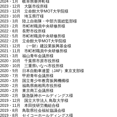
2024・1月 岐阜県垂井町様
2023・12月 大阪市役所様
2023・12月 立命館大学MOT大学院様
2023・10月 埼玉県庁様
2023・3月 陸上自衛隊・中部方面総監部様
2023・2月 市町村職員中央研修所様
2022・8月 長野市役所様
2022・5月 市町村職員中央研修所様
2022・2月 立命館大学MOT大学院様
2021・12月 （一財）建設業振興基金様
2021・11月 市町村職員中央研修所様
2021・3月 福山青年会議所様
2020・10月 千葉県市原市役所様
2020・10月 三重県いなべ市役所様
2020・9月 日本自動車連盟（JAF）東京支部様
2020・7月 甲府青年会議所様
2020・3月 国立青少年教育振興機構様
2020・2月 福島県南相馬市役所様
2020・2月 東京商工会議所様
2020・2月 阪急阪神ホールディングス様
2019・12月 国立大学法人 鳥取大学様
2019・11月 本田技研労働組合様
2019・8月 鳥取県社会福祉協議会様
2019・8月 セイコーホールディングス様