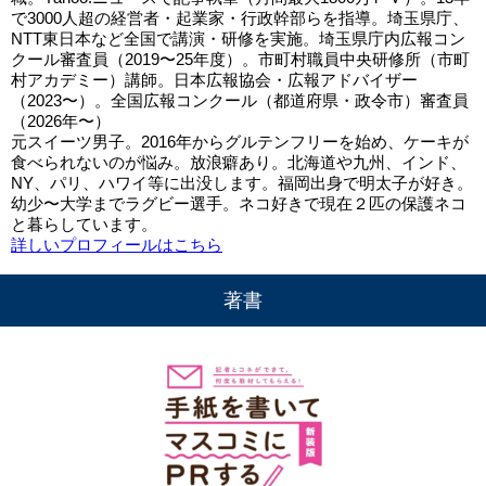
で3000人超の経営者・起業家・行政幹部らを指導。埼玉県庁、
NTT東日本など全国で講演・研修を実施。埼玉県庁内広報コン
クール審査員（2019〜25年度）。市町村職員中央研修所（市町
村アカデミー）講師。日本広報協会・広報アドバイザー
（2023〜）。全国広報コンクール（都道府県・政令市）審査員
（2026年〜）
元スイーツ男子。2016年からグルテンフリーを始め、ケーキが
食べられないのが悩み。放浪癖あり。北海道や九州、インド、
NY、パリ、ハワイ等に出没します。福岡出身で明太子が好き。
幼少〜大学までラグビー選手。ネコ好きで現在２匹の保護ネコ
と暮らしています。
詳しいプロフィールはこちら
著書