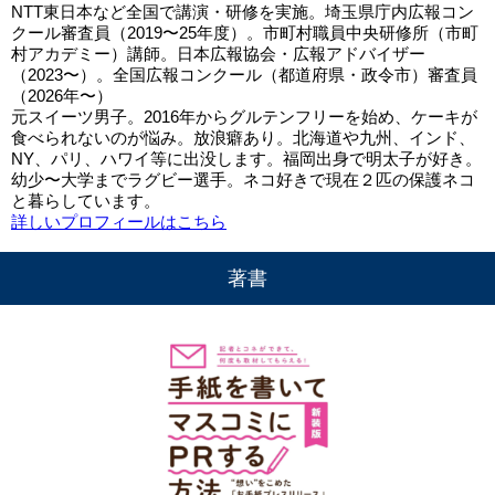
NTT東日本など全国で講演・研修を実施。埼玉県庁内広報コン
クール審査員（2019〜25年度）。市町村職員中央研修所（市町
村アカデミー）講師。日本広報協会・広報アドバイザー
（2023〜）。全国広報コンクール（都道府県・政令市）審査員
（2026年〜）
元スイーツ男子。2016年からグルテンフリーを始め、ケーキが
食べられないのが悩み。放浪癖あり。北海道や九州、インド、
NY、パリ、ハワイ等に出没します。福岡出身で明太子が好き。
幼少〜大学までラグビー選手。ネコ好きで現在２匹の保護ネコ
と暮らしています。
詳しいプロフィールはこちら
著書