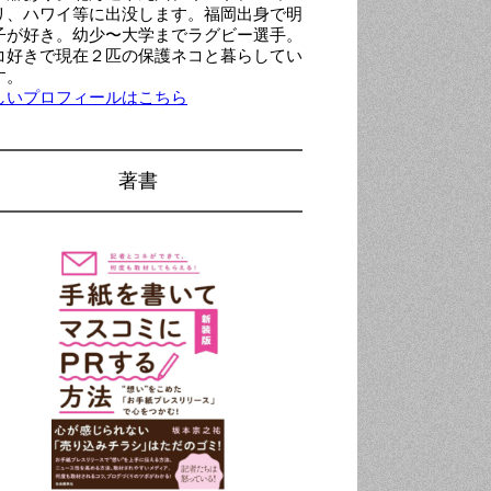
リ、ハワイ等に出没します。福岡出身で明
子が好き。幼少〜大学までラグビー選手。
コ好きで現在２匹の保護ネコと暮らしてい
す。
しいプロフィールはこちら
著書