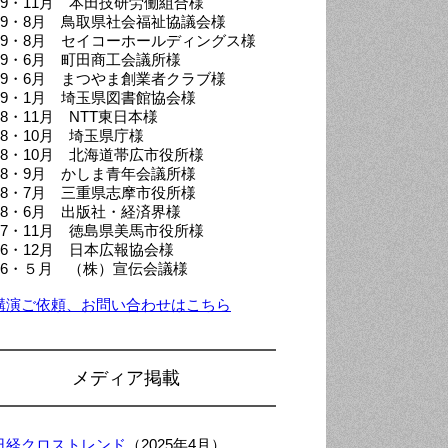
019・11月 本田技研労働組合様
019・8月 鳥取県社会福祉協議会様
019・8月 セイコーホールディングス様
019・6月 町田商工会議所様
019・6月 まつやま創業者クラブ様
019・1月 埼玉県図書館協会様
18・11月 NTT東日本様
18・10月 埼玉県庁様
018・10月 北海道帯広市役所様
018・9月 かしま青年会議所様
018・7月 三重県志摩市役所様
018・6月 出版社・経済界様
017・11月 徳島県美馬市役所様
016・12月 日本広報協会様
016・５月 （株）宣伝会議様
講演ご依頼、お問い合わせはこちら
メディア掲載
日経クロストレンド
（2025年4月）