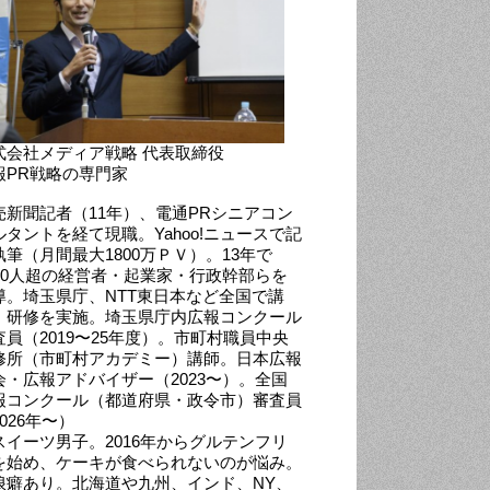
式会社メディア戦略 代表取締役
報PR戦略の専門家
売新聞記者（11年）、電通PRシニアコン
ルタントを経て現職。Yahoo!ニュースで記
執筆（月間最大1800万ＰＶ）。13年で
000人超の経営者・起業家・行政幹部らを
導。埼玉県庁、NTT東日本など全国で講
・研修を実施。埼玉県庁内広報コンクール
査員（2019〜25年度）。市町村職員中央
修所（市町村アカデミー）講師。日本広報
会・広報アドバイザー（2023〜）。全国
報コンクール（都道府県・政令市）審査員
026年〜）
スイーツ男子。2016年からグルテンフリ
を始め、ケーキが食べられないのが悩み。
浪癖あり。北海道や九州、インド、NY、