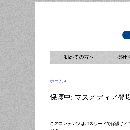
初めての方へ
御社
広報・メ
広報戦略
広報コン
ホーム
>
保護中: マスメディア
このコンテンツはパスワードで保護され