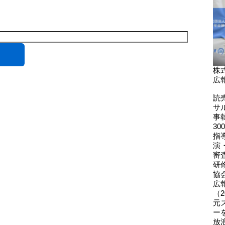
株
広
読
サ
事
3
指
演
審
研
協
広
（2
元
ー
放