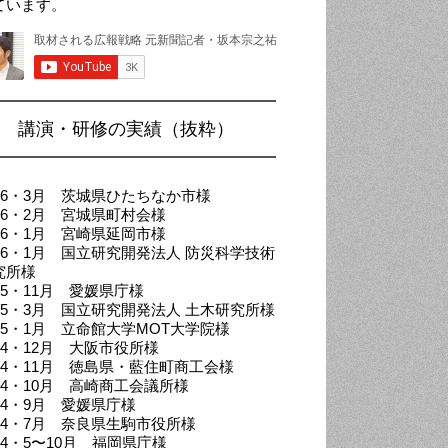
ています。
講演・研修の実績（抜粋）
026・3月 茨城県ひたちなか市様
026・2月 宮城県町村会様
026・1月 宮崎県延岡市様
026・1月 国立研究開発法人 防災科学技術
究所様
25・11月 愛媛県庁様
025・3月 国立研究開発法人 土木研究所様
025・1月 立命館大学MOT大学院様
024・12月 大阪市役所様
024・11月 徳島県・藍住町商工会様
024・10月 高崎商工会議所様
024・9月 愛媛県庁様
024・7月 奈良県生駒市役所様
24・5〜10月 福岡県庁様