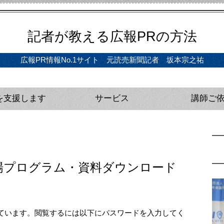
記者が教える広報PRの方法
広報PR情報No.1サイト 元読売新聞記者 坂本宗之祐
を支援します
サービス
講師ご
ディア戦略インタビュー（初回無料）
の立案、実行支援
サルティング（単発）
プレスリリース完全攻略セミナー（動画版）
教材・動画講座
広報研修・講師
メディアトレー
プレスリリース
官公庁向け広報
企業向け広報研
登場プログラム・資料ダウンロード
ています。閲覧するには以下にパスワードを入力してく