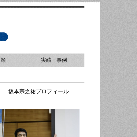
依頼
実績・事例
派遣
ニング（マスコミ取材対応研修）
研修・講師派遣
研修・講師派遣
修・広報担当者研修
坂本宗之祐プロフィール