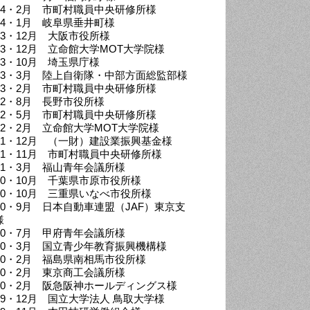
024・2月 市町村職員中央研修所様
024・1月 岐阜県垂井町様
023・12月 大阪市役所様
023・12月 立命館大学MOT大学院様
23・10月 埼玉県庁様
023・3月 陸上自衛隊・中部方面総監部様
023・2月 市町村職員中央研修所様
022・8月 長野市役所様
022・5月 市町村職員中央研修所様
022・2月 立命館大学MOT大学院様
021・12月 （一財）建設業振興基金様
021・11月 市町村職員中央研修所様
021・3月 福山青年会議所様
020・10月 千葉県市原市役所様
020・10月 三重県いなべ市役所様
020・9月 日本自動車連盟（JAF）東京支
様
020・7月 甲府青年会議所様
020・3月 国立青少年教育振興機構様
020・2月 福島県南相馬市役所様
020・2月 東京商工会議所様
020・2月 阪急阪神ホールディングス様
019・12月 国立大学法人 鳥取大学様