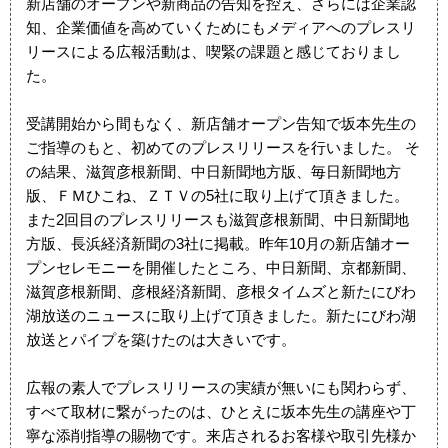
新店舗のオープンや新商品の告知を控え、さらには企業認
知、企業価値を高めていくためにもメディアへのプレスリ
リースによる広報活動は、喫緊の課題と感じておりまし
た。
受講開始から間もなく、新店舗オープン告知で坂本先生の
ご指導のもと、初めてのプレスリリースを行いました。 そ
の結果、滋賀彦根新聞、中日新聞地方版、毎日新聞地方
版、ＦＭひこね、ＺＴＶの5社に取り上げて頂きました。
また2回目のプレスリリースも滋賀彦根新聞、中日新聞地
方版、長浜経済新聞の3社に掲載。昨年10月の新店舗オー
プンセレモニーを開催したところ、中日新聞、京都新聞、
滋賀彦根新聞、彦根経済新聞、彦根タイムズと新たにびわ
湖放送のニュースに取り上げて頂きました。新たにびわ湖
放送とパイプを築けたのは大きいです。
広報の素人でプレスリリースの実績が無いにも関わらず、
すべて取材に繋がったのは、ひとえに坂本先生の講座や丁
寧な添削指導の賜物です。来店されるお客様や取引先様か