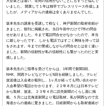
大企業とは違い、世間の信用がないことにもずっと悩んで
いました。 開業して１年は独学でプレスリリース作成しま
したが、メディアからの連絡は全くありませんでした。
坂本先生の講座を受講して程なく、神戸新聞の取材依頼が
きました。朝刊に掲載され、当日午前中だけで7件の問合
せがありました。今まで電話問合せがなかったので、本当
に嬉しかったです。 しかも電話ではすごく興味を持って話
をされます。今までの警戒しながらの問合せとは全く違い
ました。新聞の信頼性が私の信頼性にも繋がったのだと実
感しました。
坂本先生のご指導を受けてからは、1年間で新聞3回、
NHK、関西テレビなどテレビ6回を経験しました。テレビ
放送後は入会者が殺到し、1ヶ月が経っても問い合わせや
入会希望の電話がかかります。２２年８月には日本テレビ
から取材、放送。 ２３年４月に読売新聞のくらし面に掲
載。５月には北海道新聞より電話取材。私が関西なので北
海道からの連絡に驚きました。日経新聞からも取材連絡が