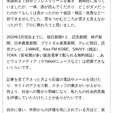
受講前まで自分でプレスリリースを書き、新聞社に送って
いましたが、一体、誰が読んでくださり どこがダメだっ
たのか？もしくは良かったのか？仮説・検証・改善など一
切できませんでした。雲をつかむどころか雲さえ見えなか
ったので、プロに教わろうと思いました。
2023年2月現在までに、朝日新聞×２、読売新聞、神戸新
聞、日本農業新聞、ブライダル産業新聞、テレビ朝日、読
売テレビ、J-WAVE、Kiss FM KOBE、SAVVY（雑誌）、
TOKK（富裕層が多い阪急電車で配られる無料雑誌）…あ
とウェブメディア（※Yahoo!ニュースなど）は把握できな
いくらいです。
記事を見て下さった方より応援の電話やメールを頂けた
り、サイトのアクセス数、スタッフの働きがいが上がり、
何より、社会への繋がり明確になり、私たちの社会的意義
を評価していただけたことがありがたいです。
自分に迷い、外部からの評価を気にされている方ほど、坂