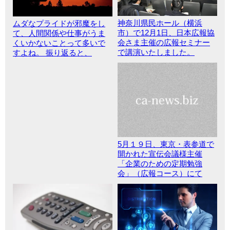
神奈川県民ホール（横浜
ムダなプライドが邪魔をし
市）で12月1日、日本広報協
て、人間関係や仕事がうま
会さま主催の広報セミナー
くいかないことって多いで
で講演いたしました。
すよね。 振り返ると、
5月１９日、東京・表参道で
開かれた宣伝会議様主催
「企業のための定期勉強
会」（広報コース）にて