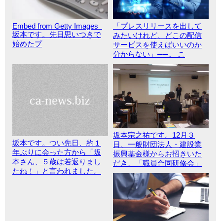
Embed from Getty Images
「プレスリリースを出して
坂本です。先日思いつきで
みたいけれど、どこの配信
始めたプ
サービスを使えばいいのか
分からない」──。 こ
坂本宗之祐です。12月３
坂本です。つい先日、約１
日、一般財団法人・建設業
年ぶりに会った方から「坂
振興基金様からお招きいた
本さん、５歳は若返りまし
だき、「職員合同研修会」
たね！」と言われました。