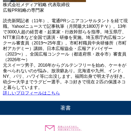
株式会社メディア戦略 代表取締役
広報PR戦略の専門家
読売新聞記者（11年）、電通PRシニアコンサルタントを経て現
職。Yahoo!ニュースで記事執筆（月間最大1800万ＰＶ）。13年
で3000人超の経営者・起業家・行政幹部らを指導。埼玉県庁、
NTT東日本など全国で講演・研修を実施。埼玉県庁内広報コン
クール審査員（2019〜25年度）。市町村職員中央研修所（市町
村アカデミー）講師。日本広報協会・広報アドバイザー
（2023〜）。全国広報コンクール（都道府県・政令市）審査員
（2026年〜）
元スイーツ男子。2016年からグルテンフリーを始め、ケーキが
食べられないのが悩み。放浪癖あり。北海道や九州、インド、
NY、パリ、ハワイ等に出没します。福岡出身で明太子が好き。
幼少〜大学までラグビー選手。ネコ好きで現在２匹の保護ネコ
と暮らしています。
詳しいプロフィールはこちら
著書