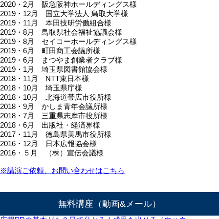
2020・2月 阪急阪神ホールディングス様
2019・12月 国立大学法人 鳥取大学様
2019・11月 本田技研労働組合様
2019・8月 鳥取県社会福祉協議会様
2019・8月 セイコーホールディングス様
2019・6月 町田商工会議所様
2019・6月 まつやま創業者クラブ様
2019・1月 埼玉県図書館協会様
2018・11月 NTT東日本様
2018・10月 埼玉県庁様
2018・10月 北海道帯広市役所様
2018・9月 かしま青年会議所様
2018・7月 三重県志摩市役所様
2018・6月 出版社・経済界様
2017・11月 徳島県美馬市役所様
2016・12月 日本広報協会様
2016・５月 （株）宣伝会議様
※講演ご依頼、お問い合わせはこちら
無料講座（動画&メール）