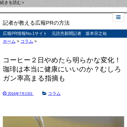
続きを読む
記者が教える広報PRの方法
広報PR情報No.1サイト 元読売新聞記者 坂本宗之祐
ホーム
>
コラム
>
コーヒー２日やめたら明らかな変化！
珈琲は本当に健康にいいのか？むしろ
ガン率高まる指摘も
コラム
2016年7月13日