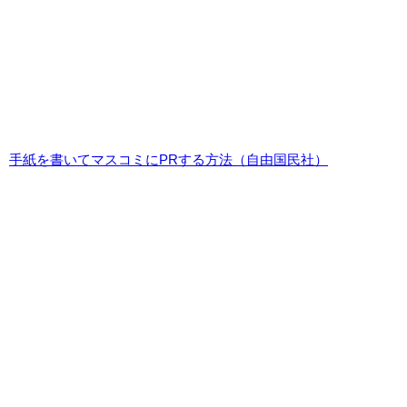
手紙を書いてマスコミにPRする方法（自由国民社）