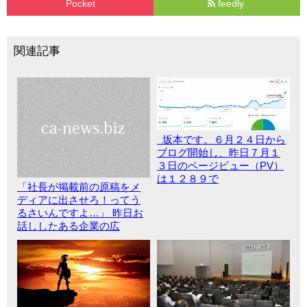
Pocket
feedly
関連記事
坂本です。６月２４日から
ブログ開始し、昨日７月１
３日のページビュー（PV）
は１２８９で
「社長が掲載前の原稿をメ
ディアに出させろ！ってう
るさいんですよ…」 昨日お
話ししたある企業の広