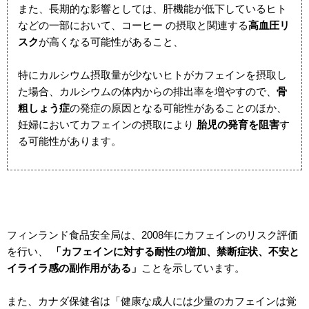
また、長期的な影響としては、肝機能が低下しているヒト
などの一部において、コーヒー の摂取と関連する
高血圧リ
スク
が高くなる可能性があること、
特にカルシウム摂取量が少ないヒトがカフェインを摂取し
た場合、カルシウムの体内からの排出率を増やすので、
骨
粗しょう症
の発症の原因となる可能性があることのほか、
妊婦においてカフェインの摂取により
胎児の発育を阻害
す
る可能性があります。
フィンランド食品安全局は、
2008
年にカフェインのリスク評価
を行い、
「カフェインに対する耐性の増加、禁断症状、不安と
イライラ感の副作用がある」
ことを示しています。
また、カナダ保健省は「健康な成人には少量のカフェインは覚