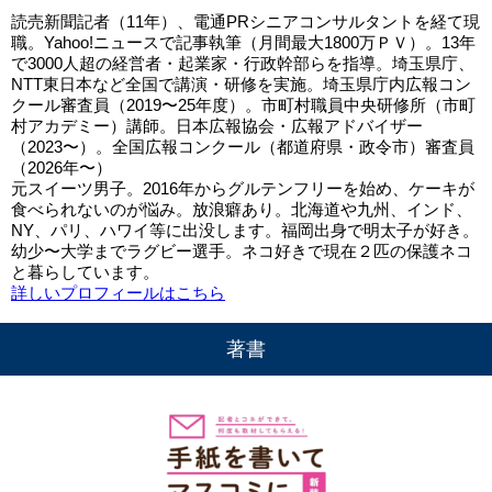
読売新聞記者（11年）、電通PRシニアコンサルタントを経て現
職。Yahoo!ニュースで記事執筆（月間最大1800万ＰＶ）。13年
で3000人超の経営者・起業家・行政幹部らを指導。埼玉県庁、
NTT東日本など全国で講演・研修を実施。埼玉県庁内広報コン
クール審査員（2019〜25年度）。市町村職員中央研修所（市町
村アカデミー）講師。日本広報協会・広報アドバイザー
（2023〜）。全国広報コンクール（都道府県・政令市）審査員
（2026年〜）
元スイーツ男子。2016年からグルテンフリーを始め、ケーキが
食べられないのが悩み。放浪癖あり。北海道や九州、インド、
NY、パリ、ハワイ等に出没します。福岡出身で明太子が好き。
幼少〜大学までラグビー選手。ネコ好きで現在２匹の保護ネコ
と暮らしています。
詳しいプロフィールはこちら
著書