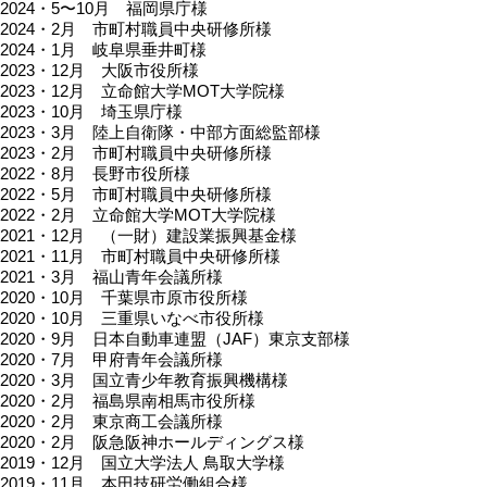
2024・5〜10月 福岡県庁様
2024・2月 市町村職員中央研修所様
2024・1月 岐阜県垂井町様
2023・12月 大阪市役所様
2023・12月 立命館大学MOT大学院様
2023・10月 埼玉県庁様
2023・3月 陸上自衛隊・中部方面総監部様
2023・2月 市町村職員中央研修所様
2022・8月 長野市役所様
2022・5月 市町村職員中央研修所様
2022・2月 立命館大学MOT大学院様
2021・12月 （一財）建設業振興基金様
2021・11月 市町村職員中央研修所様
2021・3月 福山青年会議所様
2020・10月 千葉県市原市役所様
2020・10月 三重県いなべ市役所様
2020・9月 日本自動車連盟（JAF）東京支部様
2020・7月 甲府青年会議所様
2020・3月 国立青少年教育振興機構様
2020・2月 福島県南相馬市役所様
2020・2月 東京商工会議所様
2020・2月 阪急阪神ホールディングス様
2019・12月 国立大学法人 鳥取大学様
2019・11月 本田技研労働組合様