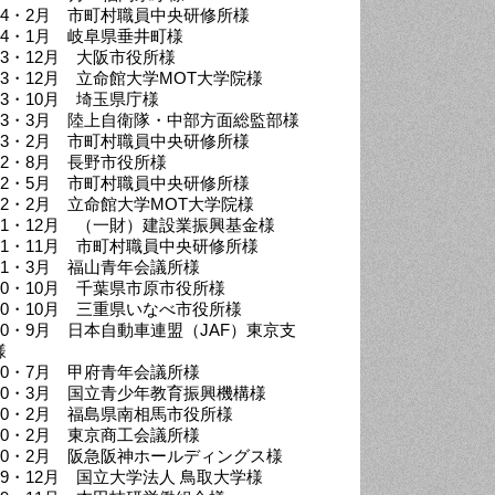
024・2月 市町村職員中央研修所様
024・1月 岐阜県垂井町様
023・12月 大阪市役所様
023・12月 立命館大学MOT大学院様
23・10月 埼玉県庁様
023・3月 陸上自衛隊・中部方面総監部様
023・2月 市町村職員中央研修所様
022・8月 長野市役所様
022・5月 市町村職員中央研修所様
022・2月 立命館大学MOT大学院様
021・12月 （一財）建設業振興基金様
021・11月 市町村職員中央研修所様
021・3月 福山青年会議所様
020・10月 千葉県市原市役所様
020・10月 三重県いなべ市役所様
020・9月 日本自動車連盟（JAF）東京支
様
020・7月 甲府青年会議所様
020・3月 国立青少年教育振興機構様
020・2月 福島県南相馬市役所様
020・2月 東京商工会議所様
020・2月 阪急阪神ホールディングス様
019・12月 国立大学法人 鳥取大学様