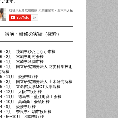
ています。
講演・研修の実績（抜粋）
026・3月 茨城県ひたちなか市様
026・2月 宮城県町村会様
026・1月 宮崎県延岡市様
026・1月 国立研究開発法人 防災科学技術
究所様
25・11月 愛媛県庁様
025・3月 国立研究開発法人 土木研究所様
025・1月 立命館大学MOT大学院様
024・12月 大阪市役所様
024・11月 徳島県・藍住町商工会様
024・10月 高崎商工会議所様
024・9月 愛媛県庁様
024・7月 奈良県生駒市役所様
24・5〜10月 福岡県庁様