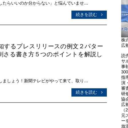
したらいいのか分からない」と悩んでいませ…
続きを読む
株
知するプレスリリースの例文２パター
広
刺さる書き方５つのポイントを解説し
読
サ
事
3
指
しましょう！新聞テレビがやって来て、取り…
演
審
続きを読む
研
協
広
（2
元
ー
放