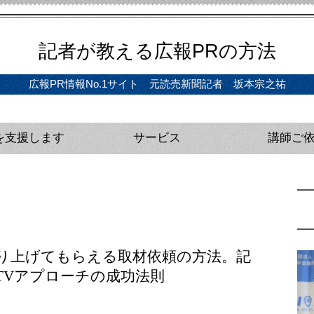
記者が教える広報PRの方法
広報PR情報No.1サイト 元読売新聞記者 坂本宗之祐
を支援します
サービス
講師ご
ディア戦略インタビュー（初回無料）
の立案、実行支援
サルティング（単発）
プレスリリース完全攻略セミナー（動画版）
教材・動画講座
広報研修・講師
メディアトレー
プレスリリース
官公庁向け広報
企業向け広報研
り上げてもらえる取材依頼の方法。記
TVアプローチの成功法則