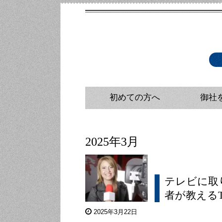
初めての方へ
御社
広報・メ
広報戦略
広報コン
2025年3月
テレビに取
者が教える
2025年3月22日