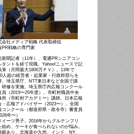
式会社メディア戦略 代表取締役
報PR戦略の専門家
売新聞記者（11年）、電通PRシニアコン
ルタントを経て現職。Yahoo!ニュースで記
執筆（月間最大1800万ＰＶ）。13年で
000人超の経営者・起業家・行政幹部らを
導。埼玉県庁、NTT東日本など全国で講
・研修を実施。埼玉県庁内広報コンクール
査員（2019〜25年度）。市町村職員中央
修所（市町村アカデミー）講師。日本広報
会・広報アドバイザー（2023〜）。全国
報コンクール（都道府県・政令市）審査員
026年〜）
スイーツ男子。2016年からグルテンフリ
を始め、ケーキが食べられないのが悩み。
浪癖あり。北海道や九州、インド、NY、