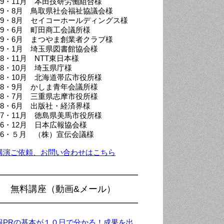
019・11月 本田技研労働組合様
019・8月 鳥取県社会福祉協議会様
019・8月 セイコーホールディングス様
019・6月 町田商工会議所様
019・6月 まつやま創業者クラブ様
019・1月 埼玉県図書館協会様
18・11月 NTT東日本様
18・10月 埼玉県庁様
018・10月 北海道帯広市役所様
018・9月 かしま青年会議所様
018・7月 三重県志摩市役所様
018・6月 出版社・経済界様
017・11月 徳島県美馬市役所様
016・12月 日本広報協会様
016・５月 （株）宣伝会議様
講演ご依頼、お問い合わせはこちら
無料講座（動画&メール）
報PRの基本が１０日で分かる！成果を出