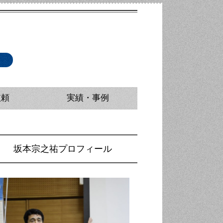
依頼
実績・事例
派遣
ニング（マスコミ取材対応研修）
研修・講師派遣
研修・講師派遣
修・広報担当者研修
坂本宗之祐プロフィール