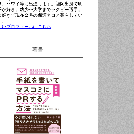
リ、ハワイ等に出没します。福岡出身で明
子が好き。幼少〜大学までラグビー選手。
コ好きで現在２匹の保護ネコと暮らしてい
す。
しいプロフィールはこちら
著書