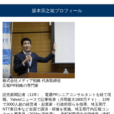
坂本宗之祐プロフィール
株式会社メディア戦略 代表取締役
広報PR戦略の専門家
読売新聞記者（11年）、電通PRシニアコンサルタントを経て現
職。Yahoo!ニュースで記事執筆（月間最大1800万ＰＶ）。13年
で3000人超の経営者・起業家・行政幹部らを指導。埼玉県庁、
NTT東日本など全国で講演・研修を実施。埼玉県庁内広報コン
クール審査員（2019〜25年度）。市町村職員中央研修所（市町