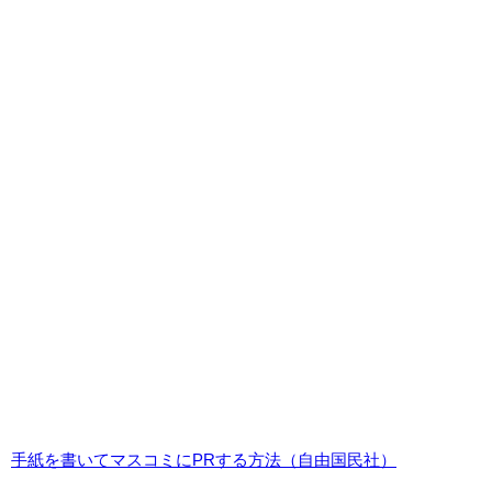
手紙を書いてマスコミにPRする方法（自由国民社）