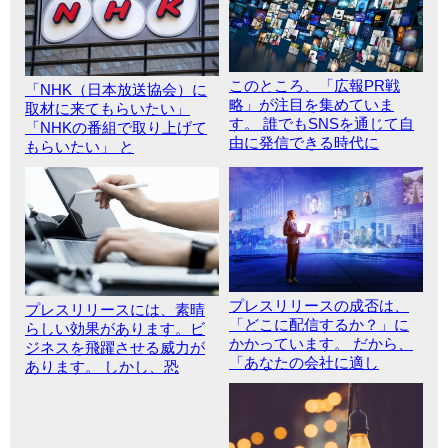
このところ、「広報PR戦
「NHK（日本放送協会）に
略」が注目を集めていま
取材に来てもらいたい」
す。 誰でもSNSを通じて自
「NHKの番組で取り上げて
由に発信できる時代に
もらいたい」 と
プレスリリースの成否は、
プレスリリースには、素晴
「どこに配信するか？」に
らしい効果があります。ビ
かかっています。 だから、
ジネスを飛躍させる威力が
「あなたの会社に適し
あります。 しかし、恐