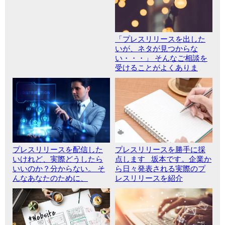
「プレスリリースを出した
いが、ネタが見つからな
い・・・」 そんなご相談を
受けることがよくありま
プレスリリースを配信した
プレスリリースを勝手に採
いけれど、実際どうしたら
点します 坂本です。企業か
いいのか？分からない。 そ
ら日々発表される実際のプ
んなあなたのために、
レスリリースを紹介