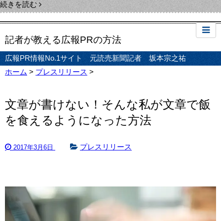
続きを読む
記者が教える広報PRの方法
広報PR情報No.1サイト 元読売新聞記者 坂本宗之祐
ホーム
>
プレスリリース
>
文章が書けない！そんな私が文章で飯
を食えるようになった方法
プレスリリース
2017年3月6日