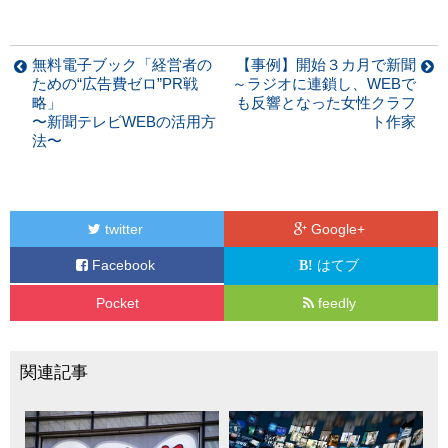
無料電子ブック「経営者の
【事例】開始３カ月で新聞
ための“広告費ゼロ”PR戦
～ラジオに連鎖し、WEBで
略」
も反響となった女性クラフ
〜新聞テレビWEBの活用方
ト作家
法〜
twitter
Google+
Facebook
はてブ
Pocket
feedly
関連記事