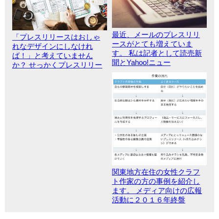
最近、メールのプレスリリ
「プレスリリースはおしゃ
ースがとても増えていま
れなデザインにしなけれ
す。 私は記者として読売新
ば！」と考えていません
聞とYahoo!ニュー
か？ せっかくプレスリリー
関東地方在住の女性クラフ
ト作家の方の事例を紹介し
ます。 メディア向けの広報
活動に２０１６年終盤