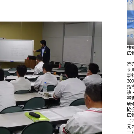
株
広
読
サ
事
3
指
演
審
研
協
広
（2
元
ー