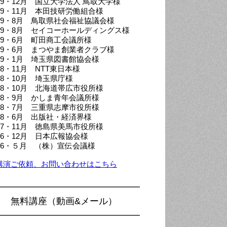
019・12月 国立大学法人 鳥取大学様
019・11月 本田技研労働組合様
019・8月 鳥取県社会福祉協議会様
019・8月 セイコーホールディングス様
019・6月 町田商工会議所様
019・6月 まつやま創業者クラブ様
019・1月 埼玉県図書館協会様
18・11月 NTT東日本様
18・10月 埼玉県庁様
018・10月 北海道帯広市役所様
018・9月 かしま青年会議所様
018・7月 三重県志摩市役所様
018・6月 出版社・経済界様
017・11月 徳島県美馬市役所様
016・12月 日本広報協会様
016・５月 （株）宣伝会議様
講演ご依頼、お問い合わせはこちら
無料講座（動画&メール）