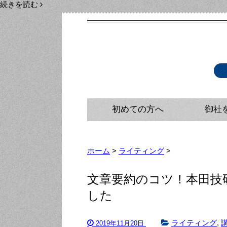
続きを読む
初めての方へ
御社
広報・メ
広報戦略
広報コン
ホーム
>
ライティング
>
文章要約のコツ！本田技
した
ライティング
,
2019年11月20日