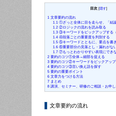
目次
[
隠す
]
1
文章要約の流れ
1.1
①ざっと全体に目を走らせ、「結
1.2
②ロジックの流れを読み取る
1.3
③キーワードをピックアップする
1.4
④段落ごとの重要度を判別する
1.5
⑤キーワードとともに、要点を書
1.6
⑥重要部分の見落とし・漏れがな
1.7
⑦もっとわかりやすい表現にでき
2
要約のコツ①全体→細部を捉える
3
要約のコツ②キーワードをピックアップ
4
要約のコツ③言い換え語を探す
5
要約の重要ポイント
6
文章力をつける方法
7
まとめ
8
講演、セミナー、研修のご相談・お申し
文章要約の流れ