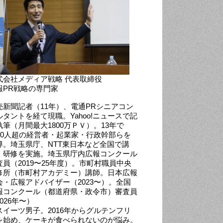
式会社メディア戦略 代表取締役
報PR戦略の専門家
売新聞記者（11年）、電通PRシニアコン
ルタントを経て現職。Yahoo!ニュースで記
執筆（月間最大1800万ＰＶ）。13年で
000人超の経営者・起業家・行政幹部らを
導。埼玉県庁、NTT東日本など全国で講
・研修を実施。埼玉県庁内広報コンクール
査員（2019〜25年度）。市町村職員中央
修所（市町村アカデミー）講師。日本広報
会・広報アドバイザー（2023〜）。全国
報コンクール（都道府県・政令市）審査員
026年〜）
スイーツ男子。2016年からグルテンフリ
を始め、ケーキが食べられないのが悩み。