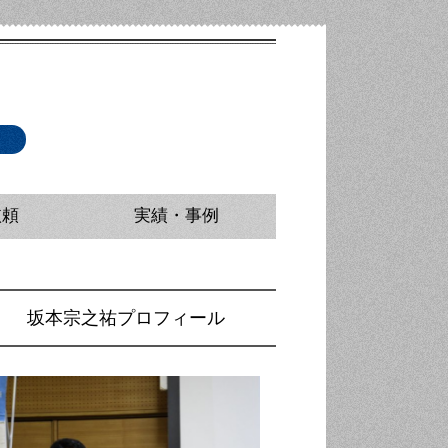
依頼
実績・事例
派遣
ニング（マスコミ取材対応研修）
研修・講師派遣
研修・講師派遣
修・広報担当者研修
坂本宗之祐プロフィール