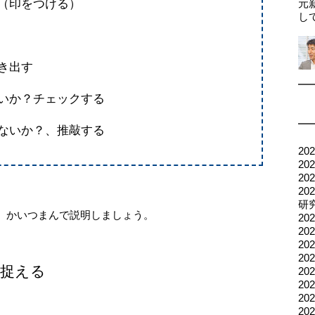
（印をつける）
元
し
き出す
いか？チェックする
ないか？、推敲する
2
2
2
2
研
、かいつまんで説明しましょう。
20
2
2
2
を捉える
2
2
2
2