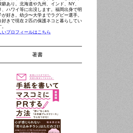
浪癖あり。北海道や九州、インド、NY、
リ、ハワイ等に出没します。福岡出身で明
子が好き。幼少〜大学までラグビー選手。
コ好きで現在２匹の保護ネコと暮らしてい
す。
しいプロフィールはこちら
著書