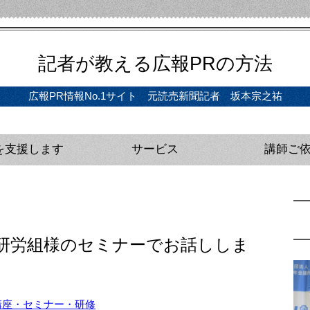
記者が教える広報PRの方法
広報PR情報No.1サイト 元読売新聞記者 坂本宗之祐
を支援します
サービス
講師ご
ディア戦略インタビュー（初回無料）
の立案、実行支援
サルティング（単発）
プレスリリース完全攻略セミナー（動画版）
教材・動画講座
広報研修・講師
メディアトレー
プレスリリース
官公庁向け広報
企業向け広報研
研労組様のセミナーでお話ししま
講座・セミナー・研修