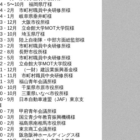
24・5〜10月 福岡県庁様
024・2月 市町村職員中央研修所様
024・1月 岐阜県垂井町様
023・12月 大阪市役所様
023・12月 立命館大学MOT大学院様
23・10月 埼玉県庁様
023・3月 陸上自衛隊・中部方面総監部様
023・2月 市町村職員中央研修所様
022・8月 長野市役所様
022・5月 市町村職員中央研修所様
022・2月 立命館大学MOT大学院様
021・12月 （一財）建設業振興基金様
021・11月 市町村職員中央研修所様
021・3月 福山青年会議所様
020・10月 千葉県市原市役所様
020・10月 三重県いなべ市役所様
020・9月 日本自動車連盟（JAF）東京支
様
020・7月 甲府青年会議所様
020・3月 国立青少年教育振興機構様
020・2月 福島県南相馬市役所様
020・2月 東京商工会議所様
020・2月 阪急阪神ホールディングス様