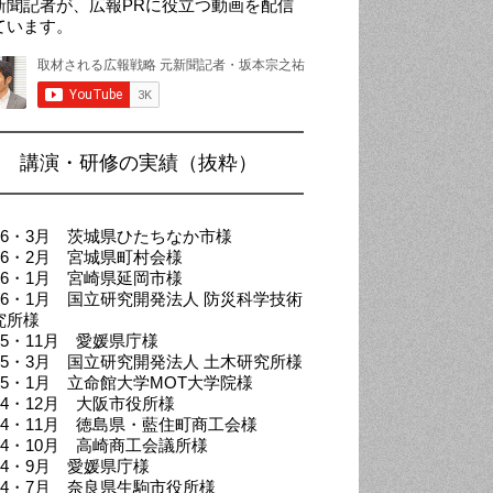
新聞記者が、広報PRに役立つ動画を配信
ています。
講演・研修の実績（抜粋）
026・3月 茨城県ひたちなか市様
026・2月 宮城県町村会様
026・1月 宮崎県延岡市様
026・1月 国立研究開発法人 防災科学技術
究所様
25・11月 愛媛県庁様
025・3月 国立研究開発法人 土木研究所様
025・1月 立命館大学MOT大学院様
024・12月 大阪市役所様
024・11月 徳島県・藍住町商工会様
024・10月 高崎商工会議所様
024・9月 愛媛県庁様
024・7月 奈良県生駒市役所様