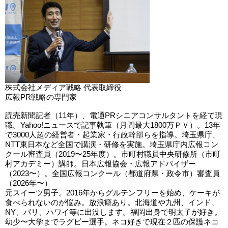
株式会社メディア戦略 代表取締役
広報PR戦略の専門家
読売新聞記者（11年）、電通PRシニアコンサルタントを経て現
職。Yahoo!ニュースで記事執筆（月間最大1800万ＰＶ）。13年
で3000人超の経営者・起業家・行政幹部らを指導。埼玉県庁、
NTT東日本など全国で講演・研修を実施。埼玉県庁内広報コン
クール審査員（2019〜25年度）。市町村職員中央研修所（市町
村アカデミー）講師。日本広報協会・広報アドバイザー
（2023〜）。全国広報コンクール（都道府県・政令市）審査員
（2026年〜）
元スイーツ男子。2016年からグルテンフリーを始め、ケーキが
食べられないのが悩み。放浪癖あり。北海道や九州、インド、
NY、パリ、ハワイ等に出没します。福岡出身で明太子が好き。
幼少〜大学までラグビー選手。ネコ好きで現在２匹の保護ネコ