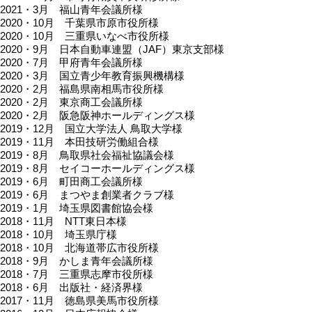
2021・3月 福山青年会議所様
2020・10月 千葉県市原市役所様
2020・10月 三重県いなべ市役所様
2020・9月 日本自動車連盟（JAF）東京支部様
2020・7月 甲府青年会議所様
2020・3月 国立青少年教育振興機構様
2020・2月 福島県南相馬市役所様
2020・2月 東京商工会議所様
2020・2月 阪急阪神ホールディングス様
2019・12月 国立大学法人 鳥取大学様
2019・11月 本田技研労働組合様
2019・8月 鳥取県社会福祉協議会様
2019・8月 セイコーホールディングス様
2019・6月 町田商工会議所様
2019・6月 まつやま創業者クラブ様
2019・1月 埼玉県図書館協会様
2018・11月 NTT東日本様
2018・10月 埼玉県庁様
2018・10月 北海道帯広市役所様
2018・9月 かしま青年会議所様
2018・7月 三重県志摩市役所様
2018・6月 出版社・経済界様
2017・11月 徳島県美馬市役所様