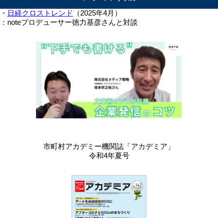
・
日経クロストレンド
（2025年4月）
：noteプロデューサー徳力基彦さんと対談
市町村アカデミー機関誌「アカデミア」
令和4年夏号